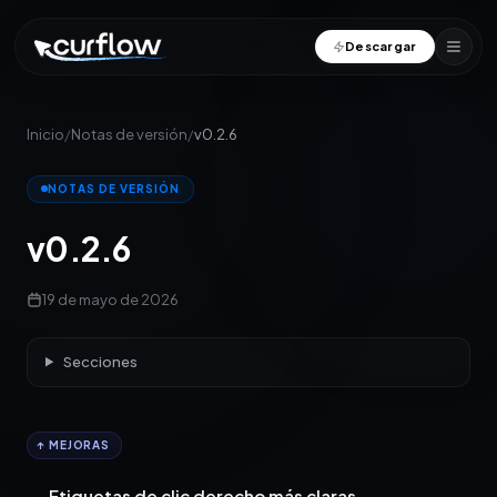
Descargar
Inicio
/
Notas de versión
/
v0.2.6
NOTAS DE VERSIÓN
v0.2.6
19 de mayo de 2026
Secciones
↑ MEJORAS
Etiquetas de clic derecho más claras