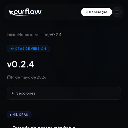
Descargar
Inicio
/
Notas de versión
/
v0.2.4
NOTAS DE VERSIÓN
v0.2.4
14 de mayo de 2026
Secciones
↑ MEJORAS
Entrada de gestos más fiable