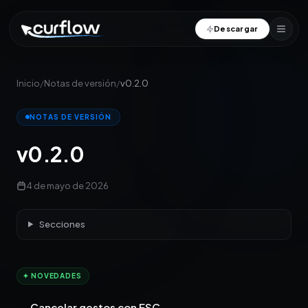
Descargar
Inicio
/
Notas de versión
/
v0.2.0
NOTAS DE VERSIÓN
v0.2.0
4 de mayo de 2026
Secciones
✦ NOVEDADES
Cancelar gestos con ESC