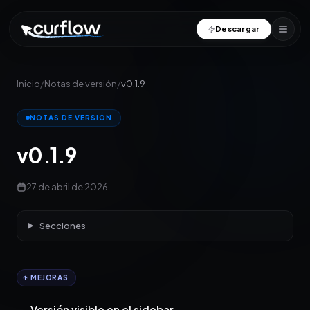
Descargar
Inicio
/
Notas de versión
/
v0.1.9
NOTAS DE VERSIÓN
v0.1.9
27 de abril de 2026
Secciones
↑ MEJORAS
Versión visible en el sidebar