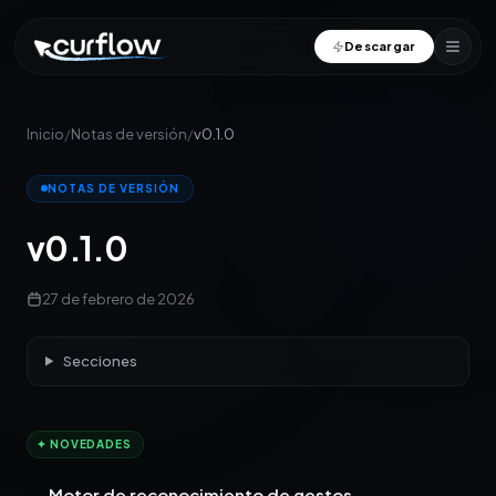
Descargar
Inicio
/
Notas de versión
/
v0.1.0
NOTAS DE VERSIÓN
v0.1.0
27 de febrero de 2026
Secciones
✦ NOVEDADES
Motor de reconocimiento de gestos